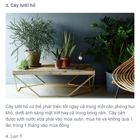
3. Cây lưỡi hổ
Cây lưỡi hổ có thể phát triển tốt ngay cả trong một căn phòng bụi
khô, dưới ánh sáng mặt trời hay cả trong bóng râm. Cây cần
được tưới nước vừa phải vào mùa xuân, mùa hè và không quá 1
lần trong 1 tháng vào mùa đông.
4. Lan Ý