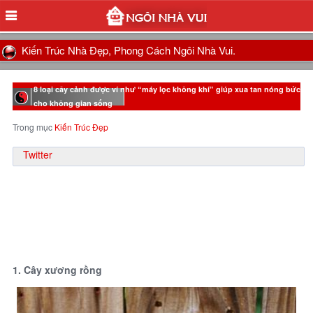
Kiến Trúc Nhà Đẹp, Phong Cách Ngôi Nhà Vui.
8 loại cây cảnh được ví như “máy lọc không khí” giúp xua tan nóng bức
cho không gian sống
Trong mục
Kiến Trúc Đẹp
Twitter
1. Cây xương rồng