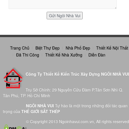
Trang Chủ
Biệt Thự Đẹp
Nhà Phố Đẹp
Thiết Kế Nội Thất
Đã Thi Công
Thiết Kế Nhà Xưởng
Diễn Đàn
Công Ty Thiết Kế Kiến Trúc Xây Dựng NGÔI NHÀ VUI
Trụ Sở Chính: 29 Nguyễn Cửu Đàm P.Tân Sơn Nhì Q.
Tân Phú, TP. Hồ Chí Minh
NGÔI NHÀ VUI
Tự hào là một trong những đối tác quan
trọng của
THẾ GIỚI SẮT THÉP
© Copyright 2013 Ngoinhavui.com.vn, All rights reserved