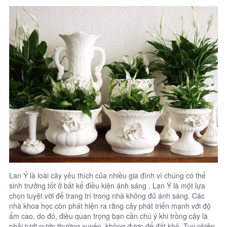
Lan Ý là loài cây yêu thích của nhiều gia đình vì chúng có thể
sinh trưởng tốt ở bất kể điều kiện ánh sáng . Lan Ý là một lựa
chọn tuyệt vời để trang trí trong nhà không đủ ánh sáng. Các
nhà khoa học còn phát hiện ra rằng cây phát triển mạnh với độ
ẩm cao, do đó, điều quan trọng bạn cần chú ý khi trồng cây là
phải tưới nước thường xuyên, không được để đất khô. Tuy nhiên