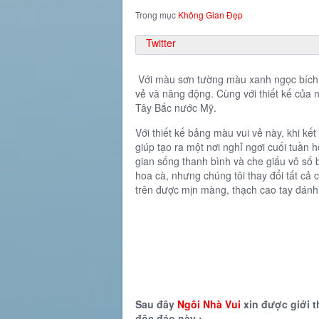
Trong mục
Không Gian Đẹp
Twitter
Với màu sơn tường màu xanh ngọc bích, 
vẻ và năng động. Cùng với thiết kế của ng
Tây Bắc nước Mỹ.
Với thiết kế bảng màu vui vẻ này, khi kết
giúp tạo ra một nơi nghỉ ngơi cuối tuần
gian sống thanh bình và che giấu vô số 
hoa cà, nhưng chúng tôi thay đổi tất cả c
trên được mịn màng, thạch cao tay đánh
Sau đây
Ngôi Nhà Vui
xin được giới t
độc đáo này :