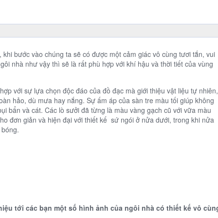
khi bước vào chúng ta sẽ có được một cảm giác vô cùng tươi tắn, vui
ôi nhà như vậy thì sẽ là rất phù hợp với khí hậu và thời tiết của vùng
 hợp với sự lựa chọn độc đáo của đồ đạc mà giới thiệu vật liệu tự nhiên,
 hoàn hảo, dù mưa hay nắng. Sự ấm áp của sàn tre màu tối giúp không
bụi bẩn và cát. Các lò sưởi đã từng là màu vàng gạch cũ với vữa màu
ho đơn giản và hiện đại với thiết kế sứ ngói ở nửa dưới, trong khi nửa
 bóng.
hiệu tới các bạn một số hình ảnh của ngôi nhà có thiết kế vô cùn