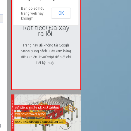
Bạn có sở hữu
OK
trang web này
không?
Rất tiếc! Đã xảy
ra lỗi.
Trang này đã không tải Google
Maps đúng cách. Hãy xem bảng
điều khiển JavaScript để biết chi
tiết kỹ thuật.
g