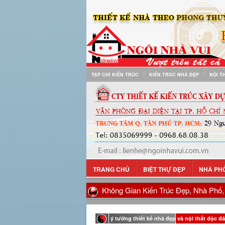
TẠP CHÍ KIẾN TRÚC
KIẾN TRÚC NHÀ ĐẸP
NỘI T
TRANG CHỦ
BIỆT THỰ ĐẸP
NHÀ PH
Không Gian Kiến Trúc Đẹp, Nhà Phố, 
ý tưởng thiết kế nhà đẹp và nội thất độc đ