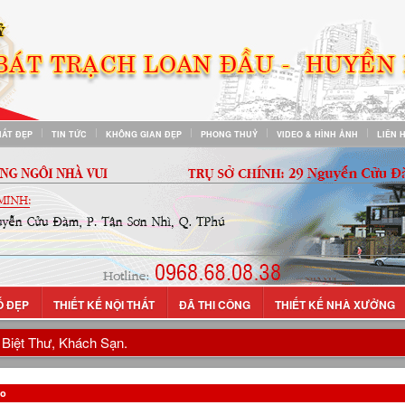
HẤT ĐẸP
TIN TỨC
KHÔNG GIAN ĐẸP
PHONG THUỶ
VIDEO & HÌNH ẢNH
LIÊN 
Ố ĐẸP
THIẾT KẾ NỘI THẤT
ĐÃ THI CÔNG
THIẾT KẾ NHÀ XƯỞNG
Biệt Thư, Khách Sạn.
áo